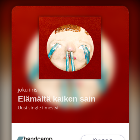
joku iiris
Elämältä kaiken sain
Uusi single ilmestyi
Kuuntele