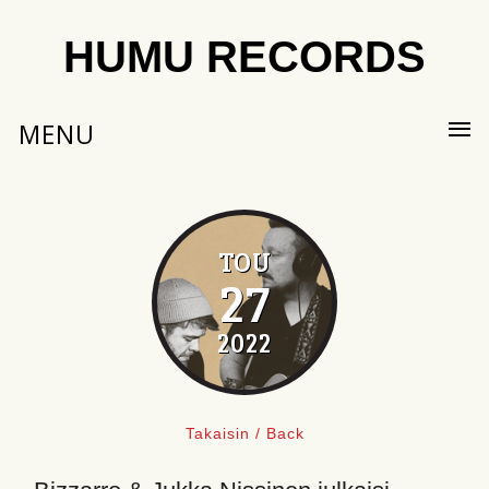
HUMU RECORDS
MENU
TOU
27
2022
Takaisin / Back