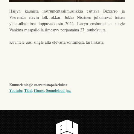
Häijyn kaunista instrumentaalimusiikkia esittävä Bizzarro ja
Vieremän etevin folk-rokkari Jukka Nissinen julkaisevat toisen
yhteisalbuminsa loppuvuodesta 2022. Levyn ensimmäinen single
Vankina maapallolla ilmestyy perjantaina 27. toukokuuta.
Kuuntele uusi single alla olevasta soittimesta tai linkistä:
Kuuntele single suoratoistopalveluista:
Youtube, Tidal, iTunes, Soundcloud jne.