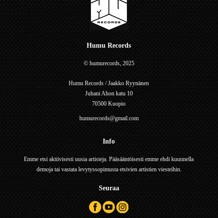
Humu Records
© humurecords, 2025
Humu Records / Jaakko Ryynänen
Juhani Ahon katu 10
70500 Kuopio
humurecords@gmail.com
Info
Emme etsi aktiivisesti uusia artisteja. Pääsääntöisesti emme ehdi kuunnella
demoja tai vastata levytyssopimusta etsivien artistien viesteihin.
Seuraa