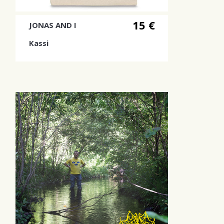
15 €
JONAS AND I
Kassi
100% puuvillaa, pitkät kahvat