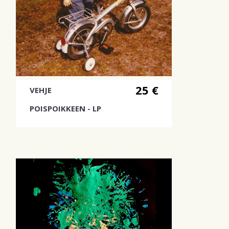
25 €
VEHJE
POISPOIKKEEN - LP
Loppu levy-yhtiöltä. Levyä saa vielä
levykaupoista.