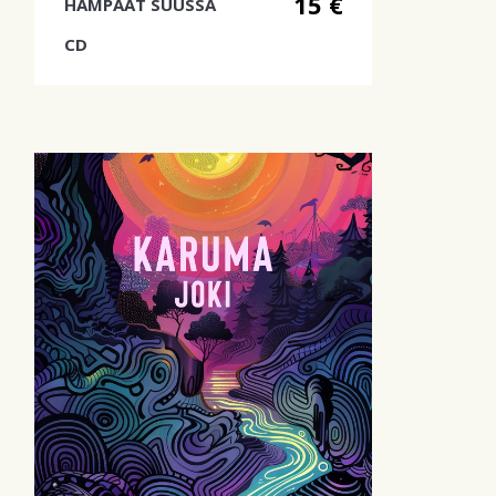
15 €
HAMPAAT SUUSSA
CD
Hampaat suussa -yhtyeen uusi
albumi