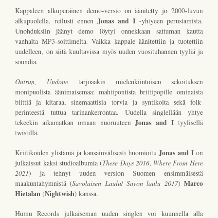
Kappaleen alkuperäinen demo-versio on äänitetty jo 2000-luvun
Jonas and I
alkupuolella, reilusti ennen
-yhtyeen perustamista.
Unohduksiin jäänyt demo löytyi onnekkaan sattuman kautta
vanhalta MP3-soittimelta. Vaikka kappale äänitettiin ja tuotettiin
uudelleen, on siitä kuultavissa myös uuden vuosituhannen tyyliä ja
soundia.
Outrun, Undone
tarjoaakin mielenkiintoisen sekoituksen
monipuolista äänimaisemaa: mahtipontista brittipopille ominaista
biittiä ja kitaraa, sinemaattisia torvia ja syntikoita sekä folk-
perinteestä tuttua tarinankerrontaa. Uudella singlellään yhtye
Jonas and I
tekeekin aikamatkan omaan nuoruuteen
tyylisellä
twistillä.
Jonas and I
Kriitikoiden ylistämä ja kansainvälisesti huomioitu
on
julkaissut kaksi studioalbumia (
These Days 2016
,
Where From Here
2021
) ja tehnyt uuden version Suomen ensimmäisestä
Marco
maakuntahymnistä (
Savolaisen Laulu
/
Savon laulu 2017
)
Hietalan
Nightwish
(
) kanssa.
Humu Records julkaiseman uuden singlen voi kuunnella alla