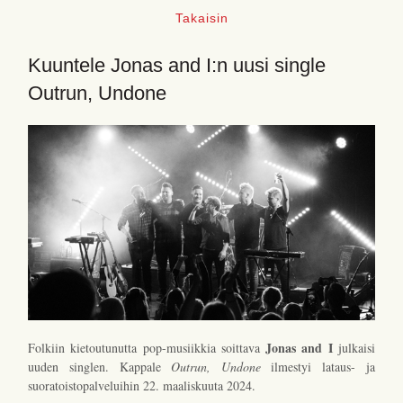
Takaisin
Kuuntele Jonas and I:n uusi single
Outrun, Undone
Jonas and I
Folkiin kietoutunutta pop-musiikkia soittava
julkaisi
uuden singlen. Kappale
Outrun, Undone
ilmestyi lataus- ja
suoratoistopalveluihin 22. maaliskuuta 2024.