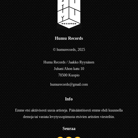
Humu Records
© humurecords, 2025
Humu Records / Jaakko Ryynänen
Juhani Ahon katu 10
70500 Kuopio
humurecords@gmail.com
Info
Emme etsi aktiivisesti uusia artisteja. Pääsääntöisesti emme ehdi kuunnella
demoja tai vastata levytyssopimusta etsivien artistien viesteihin.
Seuraa