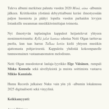
Tuleva albumi merkitsee paluuta vuoden 2020
Minä, aina
-albumin
jälkeen. Kriitikoiden ylistämä debyyttialbumi keräsi ilmestyessään
paljon huomiota ja päätyi lopulta vuoden parhaiden levyjen
listauksille useamman musiikkitoimittajan toimesta.
Nyt ilmestyvän tuplasinglen kappaleet heijastelevat yhtyeen
monimuotoisuutta:
Kyllä jalat kantaa
edustaa Neiti Olgan tarttuvaa
puolta, kun taas harras
Tulkaa kotiin
kielii yhtyeen musiikin
ajattomasta pohjavireestä. Kappaleita yhdistää kokoonpanolle
tunnusomainen vastaansanomaton melodisuus.
Elge Väisänen
Neiti Olgan muodostavat laulaja-lyyrikko
, rumpali
Miska Kuusela
sekä sävellyksistä ja muista soittimista vastaava
Mikko Kanniala
.
Humu Records julkaisee Nuku vain yön yli -albumin lokakuussa
2025 digitaalisesti sekä vinyylinä.
Keikkamyynti: