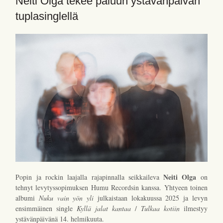
Neiti Olga tekee paluun ystävänpäivän
tuplasinglellä
Neiti Olga
Popin ja rockin laajalla rajapinnalla seikkaileva
on
tehnyt levytyssopimuksen Humu Recordsin kanssa. Yhtyeen toinen
albumi
Nuku vain yön yli
julkaistaan lokakuussa 2025 ja levyn
ensimmäinen single
Kyllä jalat kantaa
/
Tulkaa kotiin
ilmestyy
ystävänpäivänä 14. helmikuuta.