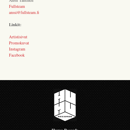
Anssi Tähtinen
Fullsteam
anssi@fullsteam.fi
Linkit:
Artistisivut
Promokuvat
Instagram
Facebook