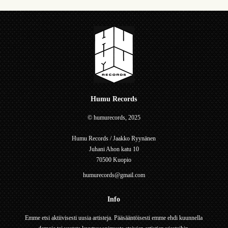
Humu Records
© humurecords, 2025
Humu Records / Jaakko Ryynänen
Juhani Ahon katu 10
70500 Kuopio
humurecords@gmail.com
Info
Emme etsi aktiivisesti uusia artisteja. Pääsääntöisesti emme ehdi kuunnella