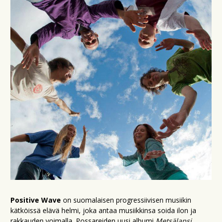
Positive Wave
on suomalaisen progressiivisen musiikin
kätköissä elävä helmi, joka antaa musiikkinsa soida ilon ja
rakkauden voimalla. Possareiden uusi albumi
Metsälapsi