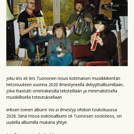
joku iiris eli Iiris Tuononen nousi kotimaisen musiikkikentän
tietoisuuteen vuonna 2020 ilmestyneellä debyyttialbumillaan,
joka ihastutti omintakeisilla teksteillään ja minimalistisella
musiikillisella toteutuksellaan
iiriksen toinen albumi
Voi ei
ilmestyy vihdoin toukokuussa
2026. Siinä missä esikoisalbumi oli Tuonosen sooloteos, on
uudella albumilla mukana yhtye: