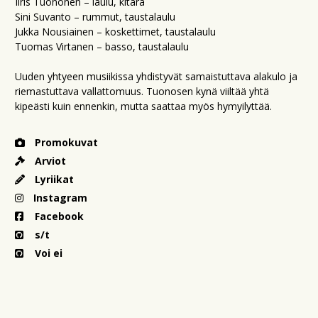
Iiris Tuononen – laulu, kitara
Sini Suvanto – rummut, taustalaulu
Jukka Nousiainen – koskettimet, taustalaulu
Tuomas Virtanen – basso, taustalaulu
Uuden yhtyeen musiikissa yhdistyvät samaistuttava alakulo ja
riemastuttava vallattomuus. Tuonosen kynä viiltää yhtä
kipeästi kuin ennenkin, mutta saattaa myös hymyilyttää.
Promokuvat
Arviot
Lyriikat
Instagram
Facebook
s/t
Voi ei